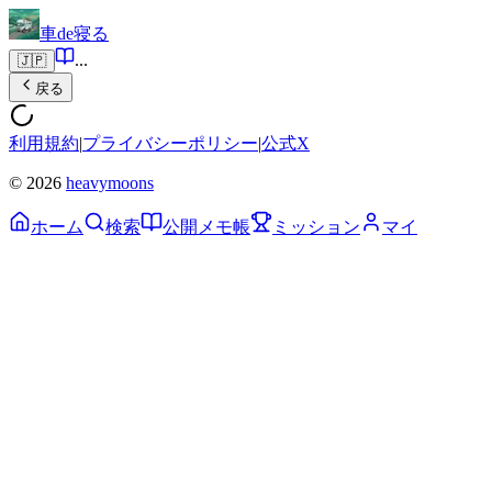
車de寝る
...
🇯🇵
戻る
利用規約
|
プライバシーポリシー
|
公式X
© 2026
heavymoons
ホーム
検索
公開メモ帳
ミッション
マイ