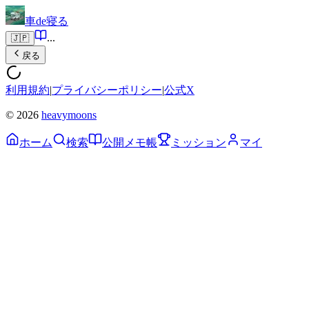
車de寝る
...
🇯🇵
戻る
利用規約
|
プライバシーポリシー
|
公式X
© 2026
heavymoons
ホーム
検索
公開メモ帳
ミッション
マイ