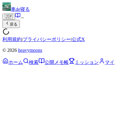
車de寝る
...
🇯🇵
戻る
利用規約
|
プライバシーポリシー
|
公式X
© 2026
heavymoons
ホーム
検索
公開メモ帳
ミッション
マイ