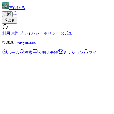
車de寝る
...
🇯🇵
戻る
利用規約
|
プライバシーポリシー
|
公式X
© 2026
heavymoons
ホーム
検索
公開メモ帳
ミッション
マイ