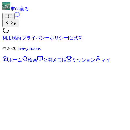
車de寝る
...
🇯🇵
戻る
利用規約
|
プライバシーポリシー
|
公式X
© 2026
heavymoons
ホーム
検索
公開メモ帳
ミッション
マイ