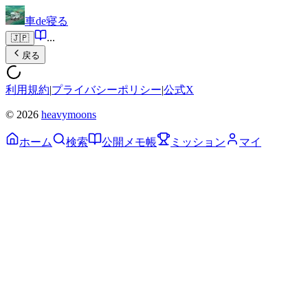
車de寝る
...
🇯🇵
戻る
利用規約
|
プライバシーポリシー
|
公式X
© 2026
heavymoons
ホーム
検索
公開メモ帳
ミッション
マイ