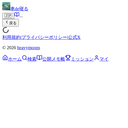
車de寝る
...
🇯🇵
戻る
利用規約
|
プライバシーポリシー
|
公式X
© 2026
heavymoons
ホーム
検索
公開メモ帳
ミッション
マイ