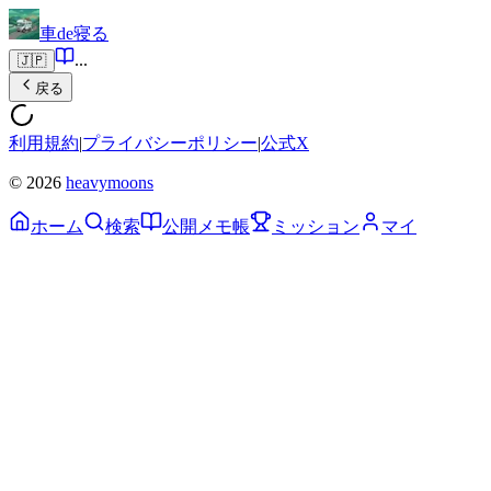
車de寝る
...
🇯🇵
戻る
利用規約
|
プライバシーポリシー
|
公式X
© 2026
heavymoons
ホーム
検索
公開メモ帳
ミッション
マイ