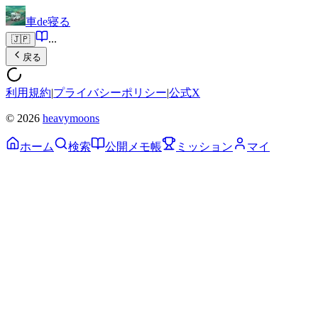
車de寝る
...
🇯🇵
戻る
利用規約
|
プライバシーポリシー
|
公式X
© 2026
heavymoons
ホーム
検索
公開メモ帳
ミッション
マイ