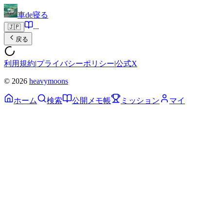
車de寝る
...
🇯🇵
戻る
利用規約
|
プライバシーポリシー
|
公式X
© 2026
heavymoons
ホーム
検索
公開メモ帳
ミッション
マイ