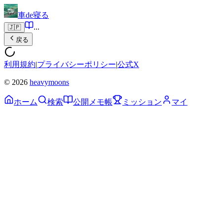
車de寝る
...
🇯🇵
戻る
利用規約
|
プライバシーポリシー
|
公式X
© 2026
heavymoons
ホーム
検索
公開メモ帳
ミッション
マイ