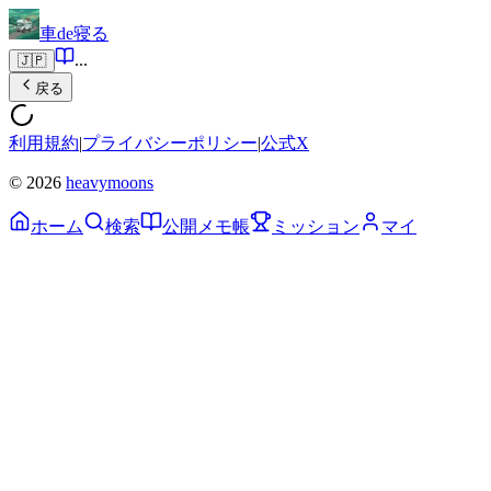
車de寝る
...
🇯🇵
戻る
利用規約
|
プライバシーポリシー
|
公式X
© 2026
heavymoons
ホーム
検索
公開メモ帳
ミッション
マイ