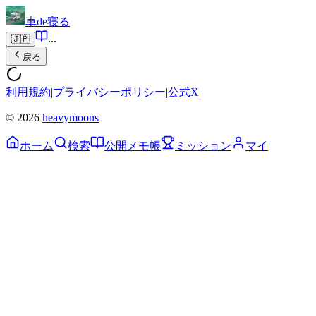
車de寝る
...
🇯🇵
戻る
利用規約
|
プライバシーポリシー
|
公式X
© 2026
heavymoons
ホーム
検索
公開メモ帳
ミッション
マイ