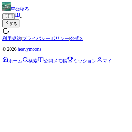
車de寝る
...
🇯🇵
戻る
利用規約
|
プライバシーポリシー
|
公式X
© 2026
heavymoons
ホーム
検索
公開メモ帳
ミッション
マイ