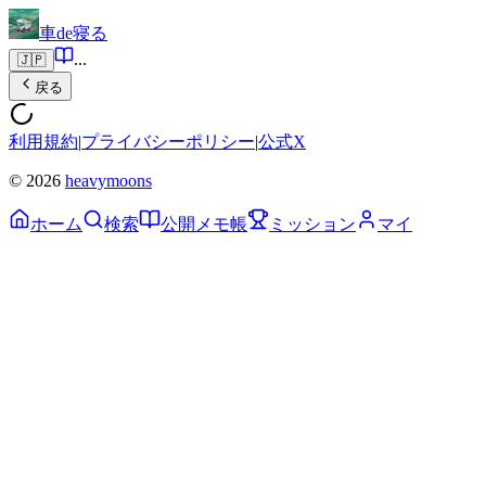
車de寝る
...
🇯🇵
戻る
利用規約
|
プライバシーポリシー
|
公式X
© 2026
heavymoons
ホーム
検索
公開メモ帳
ミッション
マイ