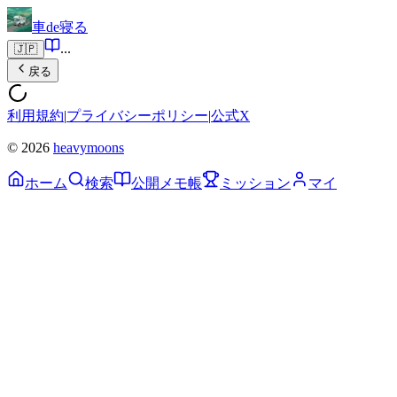
車de寝る
...
🇯🇵
戻る
利用規約
|
プライバシーポリシー
|
公式X
© 2026
heavymoons
ホーム
検索
公開メモ帳
ミッション
マイ