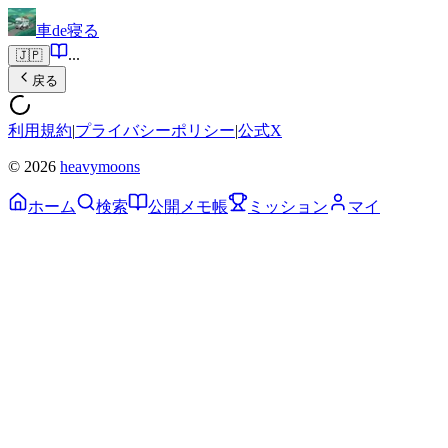
車de寝る
...
🇯🇵
戻る
利用規約
|
プライバシーポリシー
|
公式X
© 2026
heavymoons
ホーム
検索
公開メモ帳
ミッション
マイ