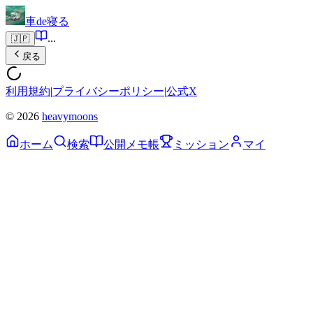
車de寝る
...
🇯🇵
戻る
利用規約
|
プライバシーポリシー
|
公式X
© 2026
heavymoons
ホーム
検索
公開メモ帳
ミッション
マイ