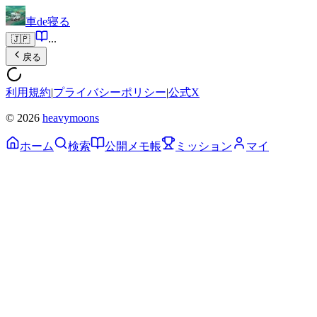
車de寝る
...
🇯🇵
戻る
利用規約
|
プライバシーポリシー
|
公式X
© 2026
heavymoons
ホーム
検索
公開メモ帳
ミッション
マイ