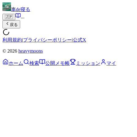
車de寝る
...
🇯🇵
戻る
利用規約
|
プライバシーポリシー
|
公式X
© 2026
heavymoons
ホーム
検索
公開メモ帳
ミッション
マイ