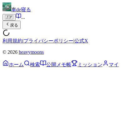
車de寝る
...
🇯🇵
戻る
利用規約
|
プライバシーポリシー
|
公式X
© 2026
heavymoons
ホーム
検索
公開メモ帳
ミッション
マイ