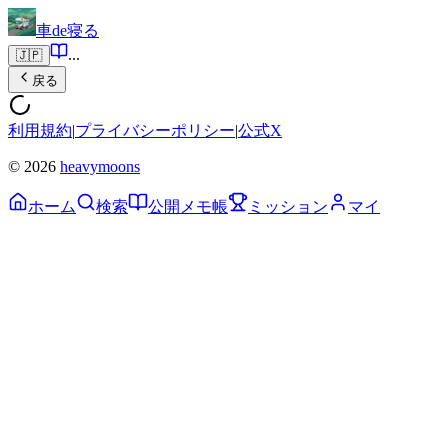
車de寝る
...
🇯🇵
戻る
利用規約
|
プライバシーポリシー
|
公式X
© 2026
heavymoons
ホーム
検索
公開メモ帳
ミッション
マイ