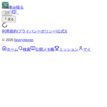
車de寝る
...
🇯🇵
戻る
利用規約
|
プライバシーポリシー
|
公式X
© 2026
heavymoons
ホーム
検索
公開メモ帳
ミッション
マイ