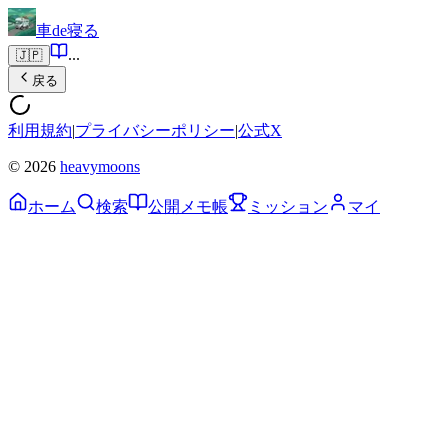
車de寝る
...
🇯🇵
戻る
利用規約
|
プライバシーポリシー
|
公式X
© 2026
heavymoons
ホーム
検索
公開メモ帳
ミッション
マイ