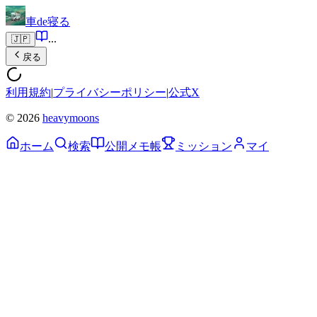
車de寝る
...
🇯🇵
戻る
利用規約
|
プライバシーポリシー
|
公式X
© 2026
heavymoons
ホーム
検索
公開メモ帳
ミッション
マイ