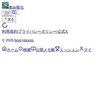
車de寝る
...
🇯🇵
戻る
利用規約
|
プライバシーポリシー
|
公式X
© 2026
heavymoons
ホーム
検索
公開メモ帳
ミッション
マイ