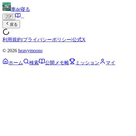
車de寝る
...
🇯🇵
戻る
利用規約
|
プライバシーポリシー
|
公式X
© 2026
heavymoons
ホーム
検索
公開メモ帳
ミッション
マイ