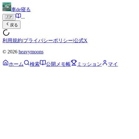
車de寝る
...
🇯🇵
戻る
利用規約
|
プライバシーポリシー
|
公式X
© 2026
heavymoons
ホーム
検索
公開メモ帳
ミッション
マイ