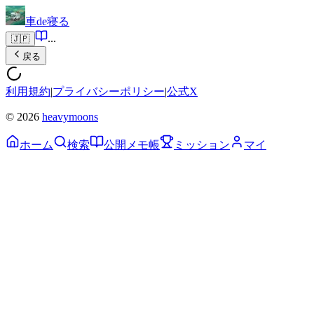
車de寝る
...
🇯🇵
戻る
利用規約
|
プライバシーポリシー
|
公式X
© 2026
heavymoons
ホーム
検索
公開メモ帳
ミッション
マイ