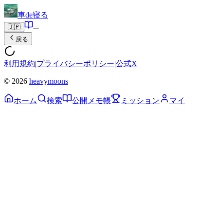
車de寝る
...
🇯🇵
戻る
利用規約
|
プライバシーポリシー
|
公式X
© 2026
heavymoons
ホーム
検索
公開メモ帳
ミッション
マイ