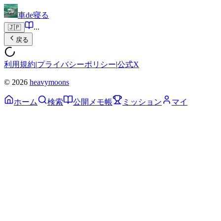
車de寝る
...
🇯🇵
戻る
利用規約
|
プライバシーポリシー
|
公式X
© 2026
heavymoons
ホーム
検索
公開メモ帳
ミッション
マイ