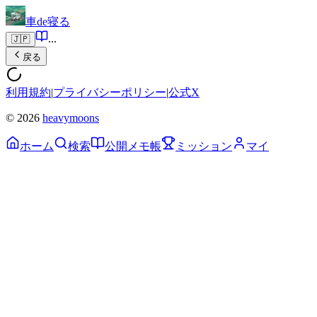
車de寝る
...
🇯🇵
戻る
利用規約
|
プライバシーポリシー
|
公式X
© 2026
heavymoons
ホーム
検索
公開メモ帳
ミッション
マイ