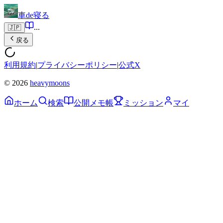
車de寝る
...
🇯🇵
戻る
利用規約
|
プライバシーポリシー
|
公式X
© 2026
heavymoons
ホーム
検索
公開メモ帳
ミッション
マイ