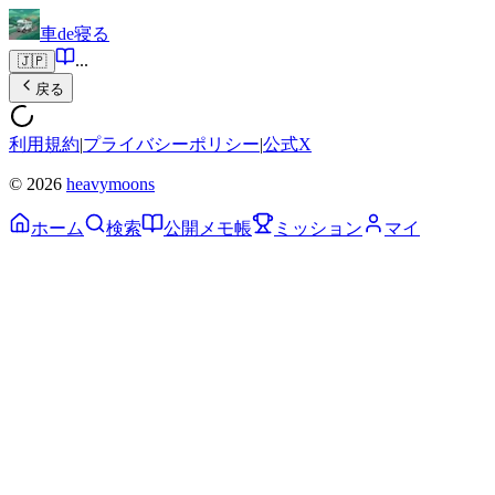
車de寝る
...
🇯🇵
戻る
利用規約
|
プライバシーポリシー
|
公式X
© 2026
heavymoons
ホーム
検索
公開メモ帳
ミッション
マイ