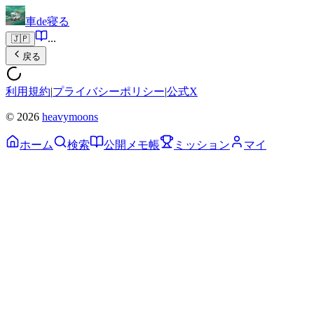
車de寝る
...
🇯🇵
戻る
利用規約
|
プライバシーポリシー
|
公式X
© 2026
heavymoons
ホーム
検索
公開メモ帳
ミッション
マイ