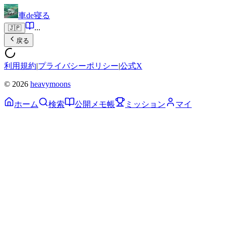
車de寝る
...
🇯🇵
戻る
利用規約
|
プライバシーポリシー
|
公式X
© 2026
heavymoons
ホーム
検索
公開メモ帳
ミッション
マイ