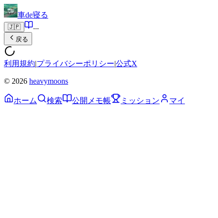
車de寝る
...
🇯🇵
戻る
利用規約
|
プライバシーポリシー
|
公式X
© 2026
heavymoons
ホーム
検索
公開メモ帳
ミッション
マイ