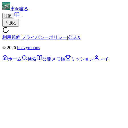
車de寝る
...
🇯🇵
戻る
利用規約
|
プライバシーポリシー
|
公式X
© 2026
heavymoons
ホーム
検索
公開メモ帳
ミッション
マイ