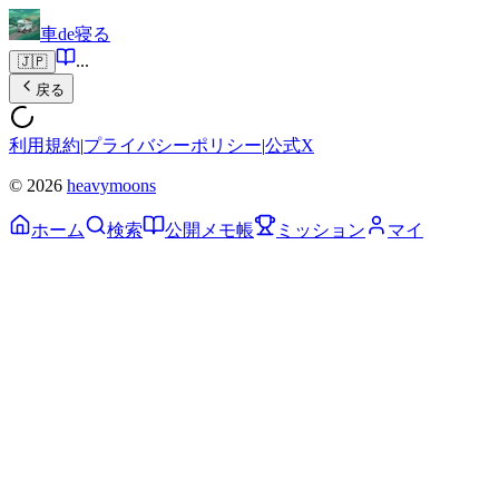
車de寝る
...
🇯🇵
戻る
利用規約
|
プライバシーポリシー
|
公式X
© 2026
heavymoons
ホーム
検索
公開メモ帳
ミッション
マイ