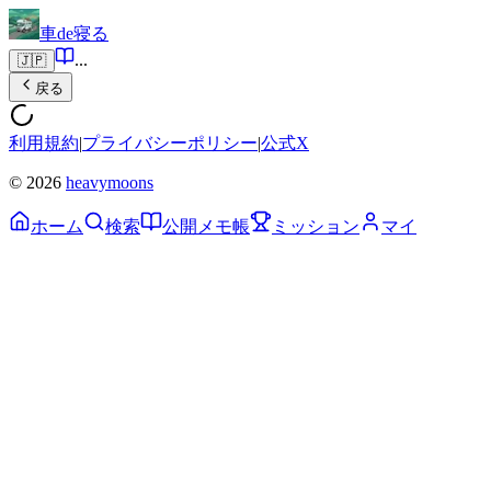
車de寝る
...
🇯🇵
戻る
利用規約
|
プライバシーポリシー
|
公式X
© 2026
heavymoons
ホーム
検索
公開メモ帳
ミッション
マイ