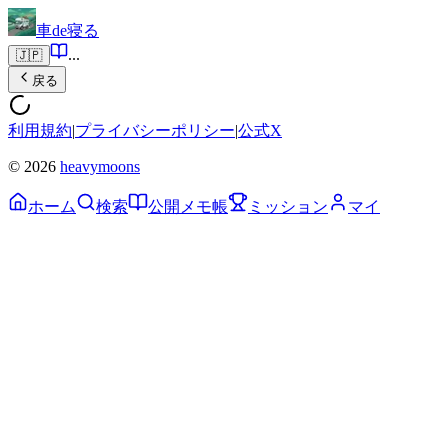
車de寝る
...
🇯🇵
戻る
利用規約
|
プライバシーポリシー
|
公式X
© 2026
heavymoons
ホーム
検索
公開メモ帳
ミッション
マイ