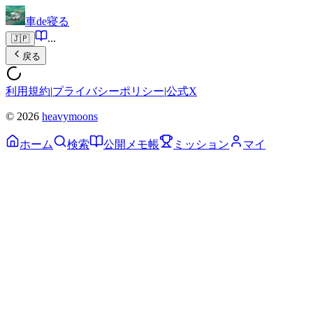
車de寝る
...
🇯🇵
戻る
利用規約
|
プライバシーポリシー
|
公式X
© 2026
heavymoons
ホーム
検索
公開メモ帳
ミッション
マイ