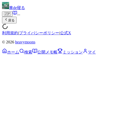
車de寝る
...
🇯🇵
戻る
利用規約
|
プライバシーポリシー
|
公式X
© 2026
heavymoons
ホーム
検索
公開メモ帳
ミッション
マイ