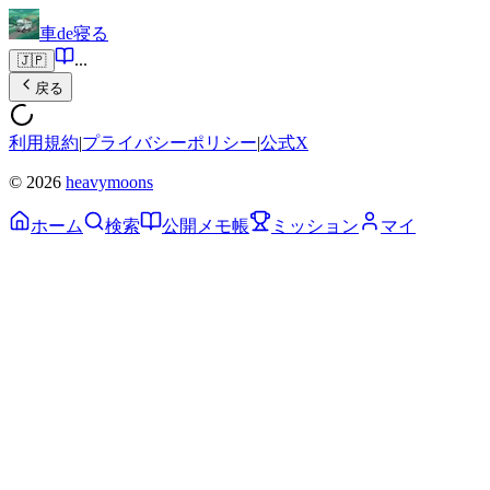
車de寝る
...
🇯🇵
戻る
利用規約
|
プライバシーポリシー
|
公式X
© 2026
heavymoons
ホーム
検索
公開メモ帳
ミッション
マイ