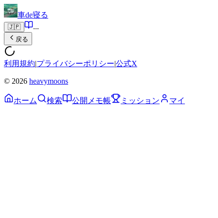
車de寝る
...
🇯🇵
戻る
利用規約
|
プライバシーポリシー
|
公式X
© 2026
heavymoons
ホーム
検索
公開メモ帳
ミッション
マイ