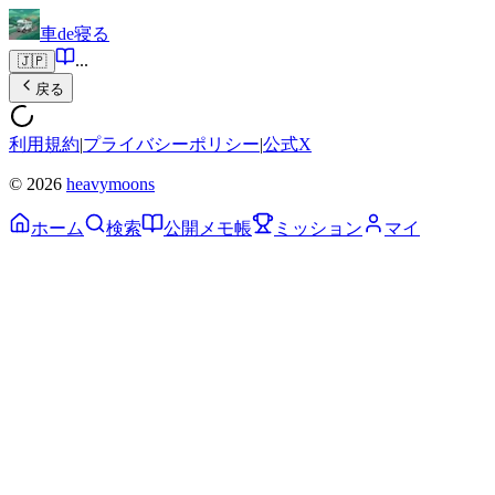
車de寝る
...
🇯🇵
戻る
利用規約
|
プライバシーポリシー
|
公式X
© 2026
heavymoons
ホーム
検索
公開メモ帳
ミッション
マイ