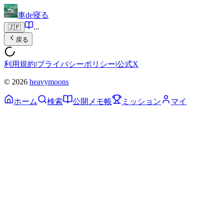
車de寝る
...
🇯🇵
戻る
利用規約
|
プライバシーポリシー
|
公式X
© 2026
heavymoons
ホーム
検索
公開メモ帳
ミッション
マイ