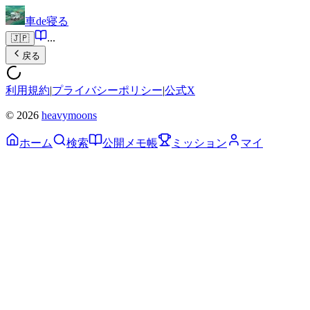
車de寝る
...
🇯🇵
戻る
利用規約
|
プライバシーポリシー
|
公式X
© 2026
heavymoons
ホーム
検索
公開メモ帳
ミッション
マイ