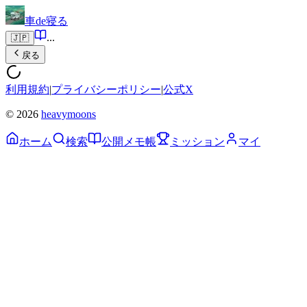
車de寝る
...
🇯🇵
戻る
利用規約
|
プライバシーポリシー
|
公式X
© 2026
heavymoons
ホーム
検索
公開メモ帳
ミッション
マイ