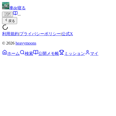
車de寝る
...
🇯🇵
戻る
利用規約
|
プライバシーポリシー
|
公式X
© 2026
heavymoons
ホーム
検索
公開メモ帳
ミッション
マイ